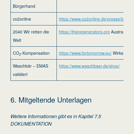
Bürgerhand
co2online
https://www.co2online.de/presse/brosch
2040 Wir retten die
https://theregenerators.org
Australische
Welt
CO
-Kompensation
https://www.fortomorrow.eu/
Wirksame
2
Waschbär – EMAS
https://www.waschbaer.de/shop/
validiert
6. Mitgeltende Unterlagen
Weitere Informationen gibt es in Kapitel 7.5
DOKUMENTATION