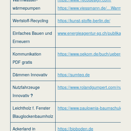
wärmepumpen
https://www.viessmann.de/…Warmwas
Wertstoff-Recycling
https://kunst-stoffe-berlin.de/
Einfaches Bauen und
www.energieagentur-sg.ch/publikatione
Erneuern
Kommunikation
https://www.oekom.de/buch/ueber-kli
PDF gratis
Dämmen Innovativ
https://sumteq.de
Nutzfahrzeuge
https://www.rolandgumpert.com/nutzfa
Innovativ
?
Leichtholz f. Fenster
https://www.paulownia-baumschule.de/p
Blauglockenbaumholz
Ackerland in
https://bioboden.de