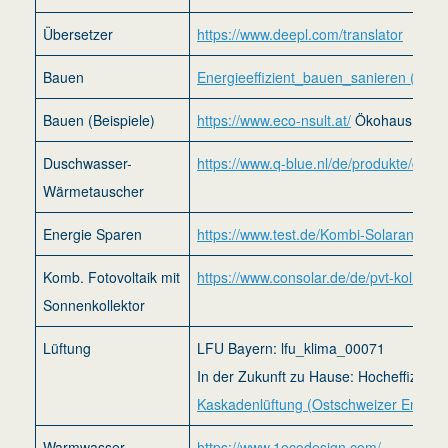
Übersetzer
https://www.deepl.com/translator
Bauen
Energieeffizient_bauen_sanieren (LFU
Bauen (Beispiele)
https://www.eco-nsult.at/
Ökohaus in Ös
Duschwasser-
https://www.q-blue.nl/de/produkte/q-bl
Wärmetauscher
Energie Sparen
https://www.test.de/Kombi-Solaranlag
Komb. Fotovoltaik mit
https://www.consolar.de/de/pvt-kollektor
Sonnenkollektor
Lüftung
LFU Bayern: lfu_klima_00071
In der Zukunft zu Hause: Hocheffizient
Kaskadenlüftung (Ostschweizer Energi
Warmwasser-
https://www.1ecodesign.com/