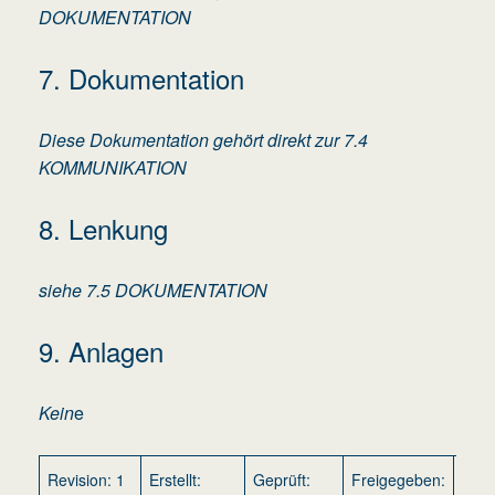
DOKUMENTATION
7. Dokumentation
Diese Dokumentation gehört direkt zur 7.4
KOMMUNIKATION
8. Lenkung
siehe 7.5 DOKUMENTATION
9. Anlagen
Kein
e
Revision: 1
Erstellt:
Geprüft:
Freigegeben:
Gült