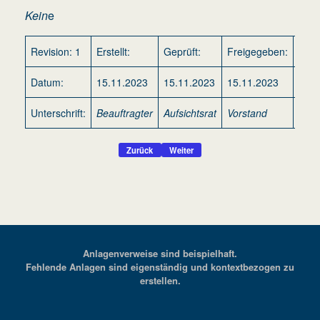
Kein
e
Revision: 1
Erstellt:
Geprüft:
Freigegeben:
Gült
Datum:
15.11.2023
15.11.2023
15.11.2023
15.1
Unterschrift:
Beauftragter
Aufsichtsrat
Vorstand
Beau
Zurück
Weiter
Anlagenverweise sind beispielhaft.
Fehlende Anlagen sind eigenständig und kontextbezogen zu
erstellen.