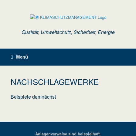
Zum
Inhalt
springen
Qualität, Umweltschutz, Sicherheit, Energie
Menü
NACHSCHLAGEWERKE
Beispiele demnächst
Anlagenverweise sind beispielhaft.