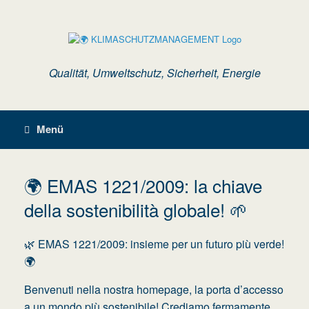
Zum
Inhalt
springen
Qualität, Umweltschutz, Sicherheit, Energie
Menü
🌍 EMAS 1221/2009: la chiave
della sostenibilità globale! 🌱
🌿 EMAS 1221/2009: insieme per un futuro più verde!
🌍
Benvenuti nella nostra homepage, la porta d’accesso
a un mondo più sostenibile! Crediamo fermamente