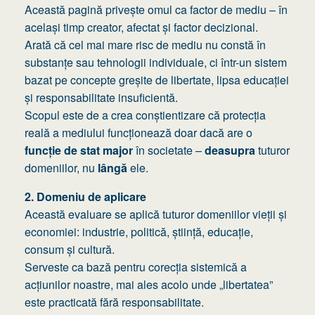
Această pagină privește omul ca factor de mediu – în
același timp creator, afectat și factor decizional.
Arată că cel mai mare risc de mediu nu constă în
substanțe sau tehnologii individuale, ci într-un sistem
bazat pe concepte greșite de libertate, lipsa educației
și responsabilitate insuficientă.
Scopul este de a crea conștientizare că protecția
reală a mediului funcționează doar dacă are o
funcție de stat major
în societate –
deasupra
tuturor
domeniilor, nu
lângă
ele.
2. Domeniu de aplicare
Această evaluare se aplică tuturor domeniilor vieții și
economiei: industrie, politică, știință, educație,
consum și cultură.
Serveste ca bază pentru corecția sistemică a
acțiunilor noastre, mai ales acolo unde „libertatea”
este practicată fără responsabilitate.