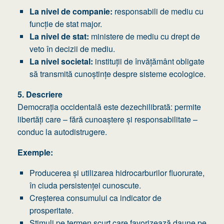
La nivel de companie:
responsabili de mediu cu
funcție de stat major.
La nivel de stat:
ministere de mediu cu drept de
veto în decizii de mediu.
La nivel societal:
instituții de învățământ obligate
să transmită cunoștințe despre sisteme ecologice.
5. Descriere
Democrația occidentală este dezechilibrată: permite
libertăți care – fără cunoaștere și responsabilitate –
conduc la autodistrugere.
Exemple:
Producerea și utilizarea hidrocarburilor fluorurate,
în ciuda persistenței cunoscute.
Creșterea consumului ca indicator de
prosperitate.
Stimuli pe termen scurt care favorizează daune pe