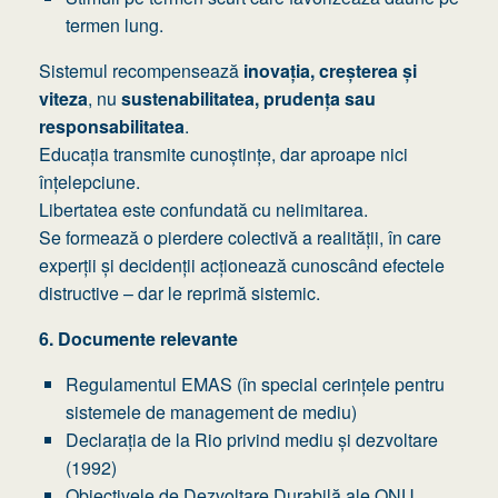
termen lung.
Sistemul recompensează
inovația, creșterea și
viteza
, nu
sustenabilitatea, prudența sau
responsabilitatea
.
Educația transmite cunoștințe, dar aproape nici
înțelepciune.
Libertatea este confundată cu nelimitarea.
Se formează o pierdere colectivă a realității, în care
experții și decidenții acționează cunoscând efectele
distructive – dar le reprimă sistemic.
6. Documente relevante
Regulamentul EMAS (în special cerințele pentru
sistemele de management de mediu)
Declarația de la Rio privind mediu și dezvoltare
(1992)
Obiectivele de Dezvoltare Durabilă ale ONU