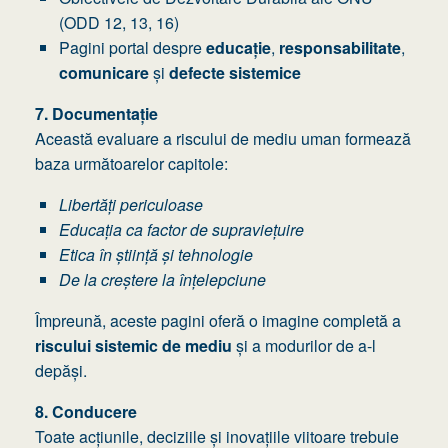
(ODD 12, 13, 16)
Pagini portal despre
educație
,
responsabilitate
,
comunicare
și
defecte sistemice
7. Documentație
Această evaluare a riscului de mediu uman formează
baza următoarelor capitole:
Libertăți periculoase
Educația ca factor de supraviețuire
Etica în știință și tehnologie
De la creștere la înțelepciune
Împreună, aceste pagini oferă o imagine completă a
riscului sistemic de mediu
și a modurilor de a-l
depăși.
8. Conducere
Toate acțiunile, deciziile și inovațiile viitoare trebuie