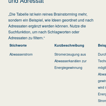
und Adressat
„Die Tabelle ist kein reines Brainstorming mehr,
sondern ein Beispiel, wie Ideen geordnet und nach
Adressaten ergänzt werden können. Nutze die
Suchfunktion, um nach Schlagworten oder
Adressaten zu filtern.“
Stichworte
Kurzbeschreibung
Beis
Abwasserstrom
Stromerzeugung aus
Durch
Abwasserkanälen zur
Techn
Energiegewinnung
mögli
Abwa
gewi
wird 
Energ
Stro