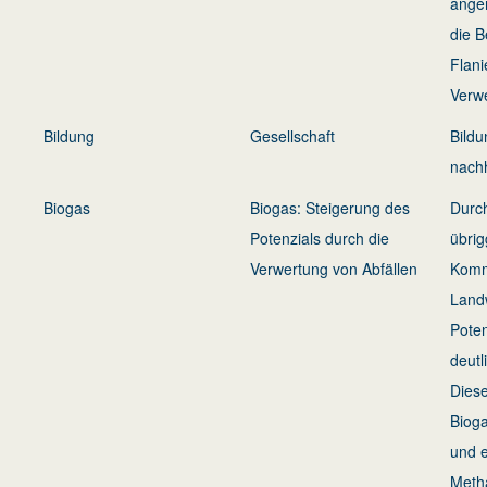
ange
die B
Flani
Verwe
Bildung
Gesellschaft
Bildu
nachh
Biogas
Biogas: Steigerung des
Durc
Potenzials durch die
übrig
Verwertung von Abfällen
Komm
Landw
Poten
deutl
Diese
Bioga
und 
Meth