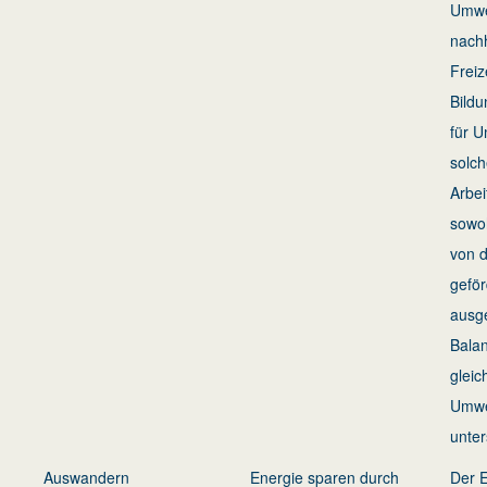
Umwe
nachh
Freiz
Bildu
für 
solc
Arbei
sowoh
von 
geför
ausg
Balan
gleic
Umwe
unter
Auswandern
Energie sparen durch
Der E