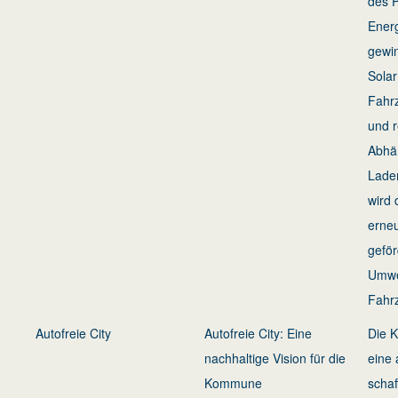
des 
Energ
gewi
Sola
Fahrz
und r
Abhän
Lade
wird 
erne
geför
Umwe
Fahrz
Autofreie City
Autofreie City: Eine
Die 
nachhaltige Vision für die
eine 
Kommune
schaf