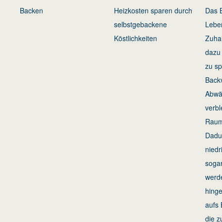
Backen
Heizkosten sparen durch
Das 
selbstgebackene
Leben
Köstlichkeiten
Zuha
dazu 
zu s
Back
Abwä
verbl
Raum
Dadu
niedr
sogar
werd
hinge
aufs 
die z