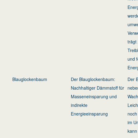
Ener
werd
umwel
Verwe
trägt
Trei
und f
Ener
Blauglockenbaum
Der Blauglockenbaum:
Der 
Nachhaltiger Dämmstoff für
nebe
Masseneinsparung und
Wach
indirekte
Leich
Energieeinsparung
noch 
im Um
kann 