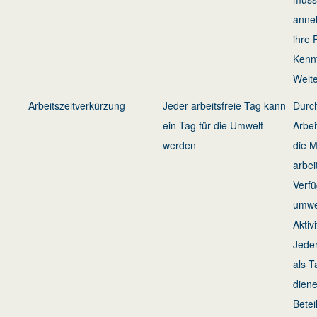
anneh
ihre 
Kenn
Weite
Arbeitszeitverkürzung
Jeder arbeitsfreie Tag kann
Durc
ein Tag für die Umwelt
Arbei
werden
die 
arbei
Verfü
umwel
Aktiv
Jeder
als T
diene
Betei