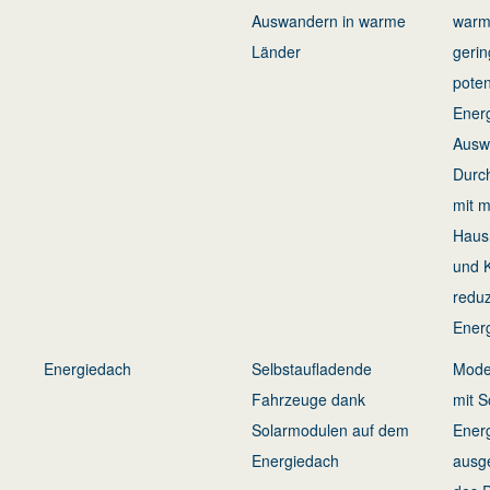
Auswandern in warme
warm
Länder
gerin
poten
Energ
Ausw
Durc
mit 
Haush
und 
reduz
Energ
Energiedach
Selbstaufladende
Mode
Fahrzeuge dank
mit S
Solarmodulen auf dem
Ener
Energiedach
ausge