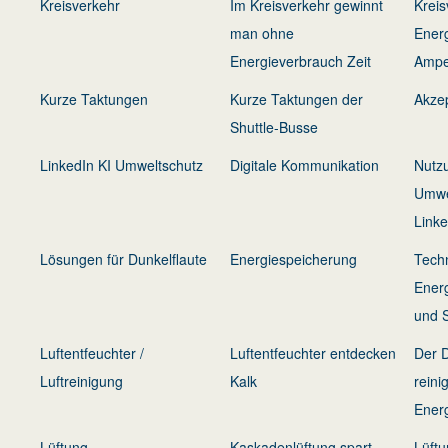
Kreisverkehr
Im Kreisverkehr gewinnt
Kreis
man ohne
Energ
Energieverbrauch Zeit
Ampe
Kurze Taktungen
Kurze Taktungen der
Akze
Shuttle-Busse
LinkedIn KI Umweltschutz
Digitale Kommunikation
Nutzu
Umwel
Linke
Lösungen für Dunkelflaute
Energiespeicherung
Tech
Ener
und 
Luftentfeuchter /
Luftentfeuchter entdecken
Der 
Luftreinigung
Kalk
reini
Ener
Lüftung
Kaskadenlüftung spart
Lüft