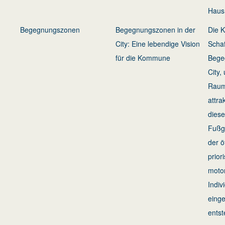
Haus 
Begegnungszonen
Begegnungszonen in der
Die 
City: Eine lebendige Vision
Scha
für die Kommune
Bege
City,
Raum
attra
dies
Fußg
der ö
prior
motor
Indiv
einge
entst