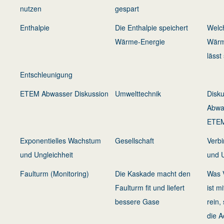
nutzen
gespart
Enthalpie
Die Enthalpie speichert
Welc
Wärme-Energie
Wärme
lässt
Entschleunigung
ETEM Abwasser Diskussion
Umwelttechnik
Disk
Abwa
ETEM
Exponentielles Wachstum
Gesellschaft
Verb
und Ungleichheit
und 
Faulturm (Monitoring)
Die Kaskade macht den
Was V
Faulturm fit und liefert
ist m
bessere Gase
rein,
die 