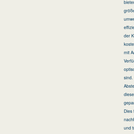
biete
größ
umwel
effiz
der 
koste
mit 
Verfü
optis
sind.
Abste
diese
gepa
Dies 
nachh
und t