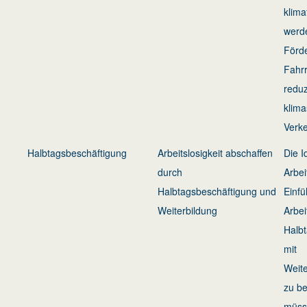
klima
werde
Förd
Fahr
reduz
klima
Verke
Halbtagsbeschäftigung
Arbeitslosigkeit abschaffen
Die I
durch
Arbei
Halbtagsbeschäftigung und
Einf
Weiterbildung
Arbei
Halb
mit
Weite
zu b
müsst