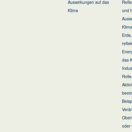
Auswirkungen auf das
Refle
Klima
und h
Ausw
Klima
Erde,
refle
Energ
das K
Indus
Rolle
Aktiv
beei
Beisp
Verä
Oberf
oder 