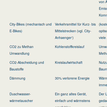
von 
Emiss
Komm
City-Bikes (mechanisch und
Verkehrsmittel für Kurz- bis
(kost
E-Bikes)
Mittelstrecken (vgl. City-
optis
Anhaenger‘)
viele
CO2 zu Methan
Kohlenstoffkreislauf
Umwa
Umwandlung
Meth
CO2-Abscheidung und
Kreislaufwirtschaft
Nutz
Baustoffe
Bauma
Dämmung
30% verlorene Energie
Wärm
imme
Duschwasser-
Ein ganz altes Gerät,
Der L
wärmetauscher
einfach und wärmstens
geda