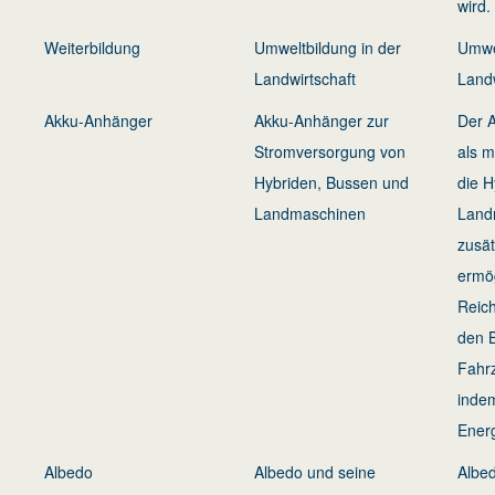
wird.
Weiterbildung
Umweltbildung in der
Umwe
Landwirtschaft
Landw
Akku-Anhänger
Akku-Anhänger zur
Der 
Stromversorgung von
als m
Hybriden, Bussen und
die H
Landmaschinen
Land
zusät
ermög
Reich
den B
Fahr
indem
Energ
Albedo
Albedo und seine
Albed