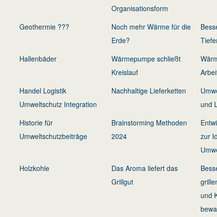
Organisationsform
Geothermie ???
Noch mehr Wärme für die
Besse
Erde?
Tief
Hallenbäder
Wärmepumpe schließt
Wärm
Kreislauf
Arbei
Handel Logistik
Nachhaltige Lieferketten
Umwe
Umweltschutz Integration
und L
Historie für
Brainstorming Methoden
Entw
Umweltschutzbeiträge
2024
zur I
Umwe
Holzkohle
Das Aroma liefert das
Bess
Grillgut
grill
und 
bewah