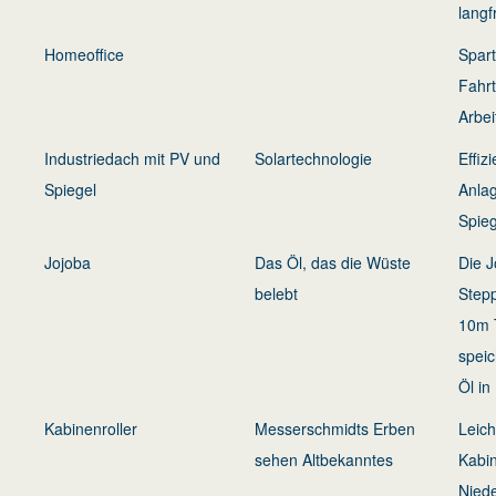
langf
Homeoffice
Spart
Fahr
Arbei
Industriedach mit PV und
Solartechnologie
Effiz
Spiegel
Anla
Spieg
Jojoba
Das Öl, das die Wüste
Die J
belebt
Step
10m 
speic
Öl in
Kabinenroller
Messerschmidts Erben
Leich
sehen Altbekanntes
Kabi
Niede