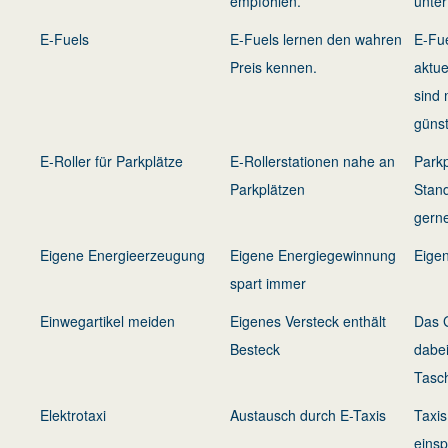
empfohlen.
unter
E-Fuels
E-Fuels lernen den wahren
E-Fu
Preis kennen.
aktue
sind 
günst
E-Roller für Parkplätze
E-Rollerstationen nahe an
Parkp
Parkplätzen
Stan
gerne
Eigene Energieerzeugung
Eigene Energiegewinnung
Eigen
spart immer
Einwegartikel meiden
Eigenes Versteck enthält
Das G
Besteck
dabei
Tasc
Elektrotaxi
Austausch durch E-Taxis
Taxi
eins