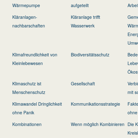
Wärmepumpe
aufgeteilt
Arbei
Kläranlagen-
Kläranlage trifft
Geme
nachbarschaften
Wasserwerk
Wärm
Energ
Umwe
Klimafreundlichkeit von
Biodiversitätsschutz
Bedeu
Kleinlebewesen
Lebe
Ökos
Klimaschutz ist
Gesellschaft
Verb
Menschenschutz
mit s
Klimawandel Dringlichkeit
Kommunikationsstrategie
Fakte
ohne Panik
ohne
Kombinationen
Wenn möglich Kombinieren
Die K
Kreis