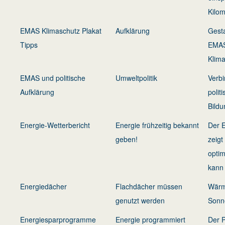
Kilom
EMAS Klimaschutz Plakat
Aufklärung
Gesta
Tipps
EMAS
Klim
EMAS und politische
Umweltpolitik
Verb
Aufklärung
polit
Bild
Energie-Wetterbericht
Energie frühzeitig bekannt
Der E
geben!
zeigt
optim
kann
Energiedächer
Flachdächer müssen
Wärm
genutzt werden
Sonne
Energiesparprogramme
Energie programmiert
Der P