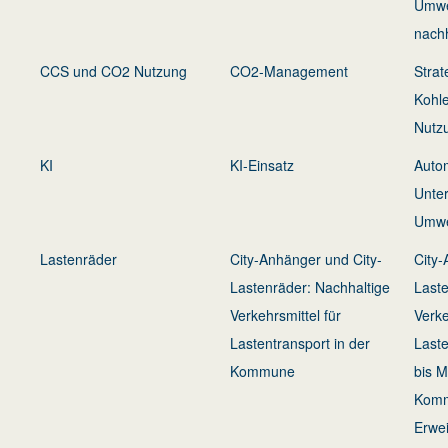
Umwe
nach
CCS und CO2 Nutzung
CO2-Management
Strat
Kohle
Nutz
KI
KI-Einsatz
Autom
Unter
Umwe
Lastenräder
City-Anhänger und City-
City-
Lastenräder: Nachhaltige
Laste
Verkehrsmittel für
Verke
Lastentransport in der
Laste
Kommune
bis M
Kommu
Erwei