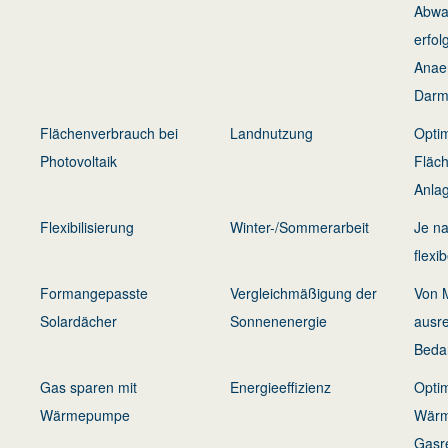
Abwas
erfolg
Anaer
Darm 
Flächenverbrauch bei
Landnutzung
Opti
Photovoltaik
Fläch
Anla
Flexibilisierung
Winter-/Sommerarbeit
Je n
flexi
Formangepasste
Vergleichmäßigung der
Von 
Solardächer
Sonnenenergie
ausr
Bedar
Gas sparen mit
Energieeffizienz
Opti
Wärmepumpe
Wärm
Gasr