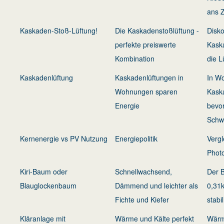
ans Z
Kaskaden-Stoß-Lüftung!
Die Kaskadenstoßlüftung -
Disko
perfekte preiswerte
Kaska
Kombination
die L
Kaskadenlüftung
Kaskadenlüftungen in
In Wo
Wohnungen sparen
Kask
Energie
bevor
Schw
Kernenergie vs PV Nutzung
Energiepolitik
Vergl
Photo
Kiri-Baum oder
Schnellwachsend,
Der B
Blauglockenbaum
Dämmend und leichter als
0,31k
Fichte und Kiefer
stabil
Kläranlage mit
Wärme und Kälte perfekt
Wärm