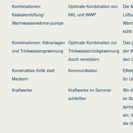
Kombinationen:
Optimale Kombination von
Die A
Kaskakenlüftung/
KKL und WWP
Lüftu
Warmwasserwärme-pumpe
Warm
kühlt
Kombinationen: Kläranlagen
Optimale Kombination zur
Das 
und Trinkwassergewinnung
Trinkwasserrückgewinnung
der K
durch versickern
den 
Konstruktive Kritik statt
Kommunikation
Effek
Meckern
für 
Kraftwerke
Kraftwerke im Sommer
Wo d
schließen
im S
sprin
ein. 
die V