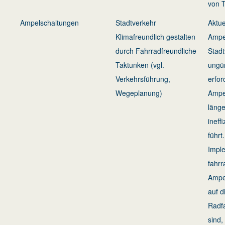
von 
Ampelschaltungen
Stadtverkehr
Aktue
Klimafreundlich gestalten
Ampe
durch Fahrradfreundliche
Stadt
Taktunken (vgl.
ungün
Verkehrsführung,
erfor
Wegeplanung)
Ampe
länge
ineff
führt
Impl
fahrr
Ampel
auf d
Radf
sind,