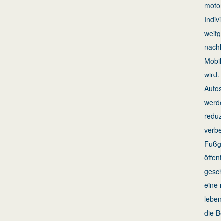
motor
Indiv
weit
nachh
Mobil
wird.
Autos
werd
reduz
verbe
Fußg
öffen
gesch
eine 
lebe
die 