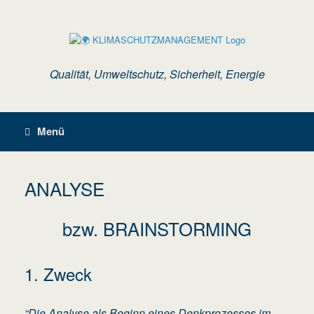
Zum
Inhalt
springen
Qualität, Umweltschutz, Sicherheit, Energie
Menü
ANALYSE
bzw. BRAINSTORMING
1. Zweck
“Die Analyse als Beginn eines Denkprozesses im